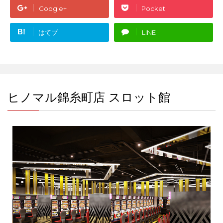
Google+
Pocket
B!
はてブ
LINE
ヒノマル錦糸町店 スロット館