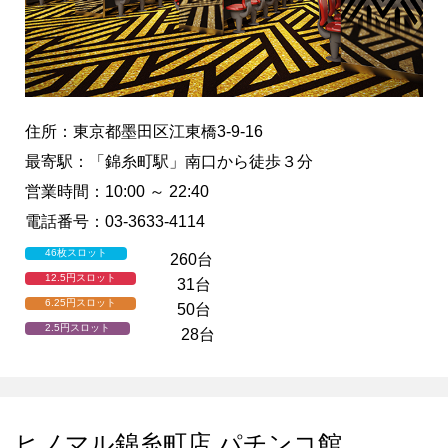
住所：東京都墨田区江東橋3-9-16
最寄駅：「錦糸町駅」南口から徒歩３分
営業時間：10:00 ～ 22:40
電話番号：03-3633-4114
46枚スロット
260台
12.5円スロット
31台
6.25円スロット
50台
2.5円スロット
28台
ヒノマル錦糸町店 パチンコ館