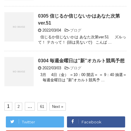
0305 信じるか信じないかはあなた次第
ver.51
2022/03/04
-
ブログ
信じるか信じないかは あなた次第ver.51 ズルっ
て！ テカって！ (頭は見ないで) こんば ...
0304 毎週金曜日は”新”オカルト競馬予想
2022/03/03
-
ブログ
3月 4日（金） ＝10：00 開店＝ ＝ 9：40 抽選＝
毎週金曜日は "新"オカルト競馬予 ...
1
…
2
61
Next »
Twitter
Facebook