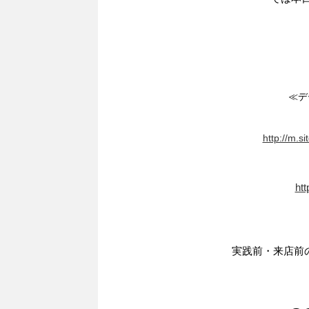
≪デ
http://m.s
htt
実践前・来店前