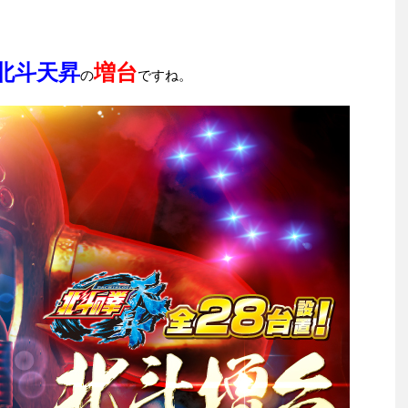
北斗天昇
増台
の
ですね。