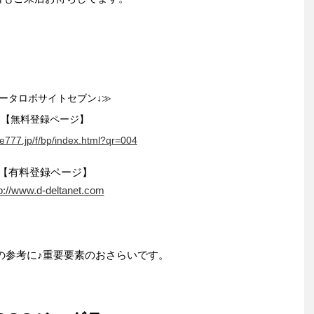
ータロボサイトセブン↓≫
【無料登録ページ】
ite777.jp/f/bp/index.html?qr=004
【有料登録ページ】
p://www.d-deltanet.com
の参考に♪重要要素のおさらいです。