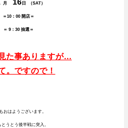
1
16
月
日
（SAT）
＝10：00 開店＝
＝ 9：30 抽選＝
見た事ありますが…
て。ですので！
もおはようございます。
月もとうとう後半戦に突入。