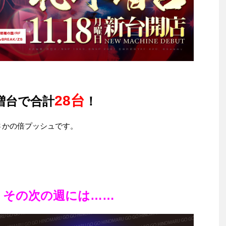
28台
台増台で合計
！
さかの倍プッシュです。
その次の週には……
、