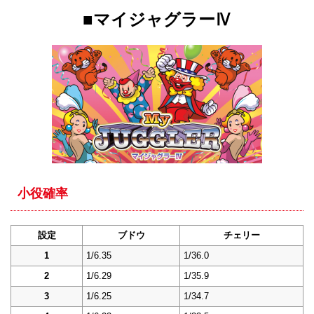
■マイジャグラーⅣ
小役確率
設定
ブドウ
チェリー
1
1/6.35
1/36.0
2
1/6.29
1/35.9
3
1/6.25
1/34.7