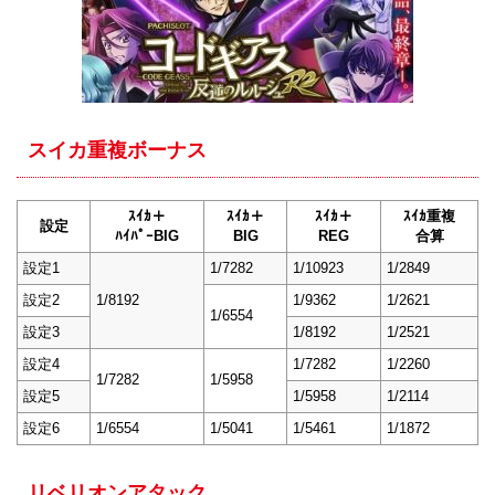
スイカ重複ボーナス
ｽｲｶ＋
ｽｲｶ＋
ｽｲｶ＋
ｽｲｶ重複
設定
ﾊｲﾊﾟｰBIG
BIG
REG
合算
設定1
1/7282
1/10923
1/2849
設定2
1/8192
1/9362
1/2621
1/6554
設定3
1/8192
1/2521
設定4
1/7282
1/2260
1/7282
1/5958
設定5
1/5958
1/2114
設定6
1/6554
1/5041
1/5461
1/1872
リベリオンアタック