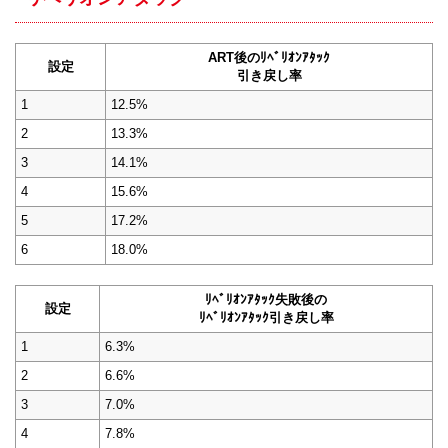
ART後のﾘﾍﾞﾘｵﾝｱﾀｯｸ
設定
引き戻し率
1
12.5%
2
13.3%
3
14.1%
4
15.6%
5
17.2%
6
18.0%
ﾘﾍﾞﾘｵﾝｱﾀｯｸ失敗後の
設定
ﾘﾍﾞﾘｵﾝｱﾀｯｸ引き戻し率
1
6.3%
2
6.6%
3
7.0%
4
7.8%