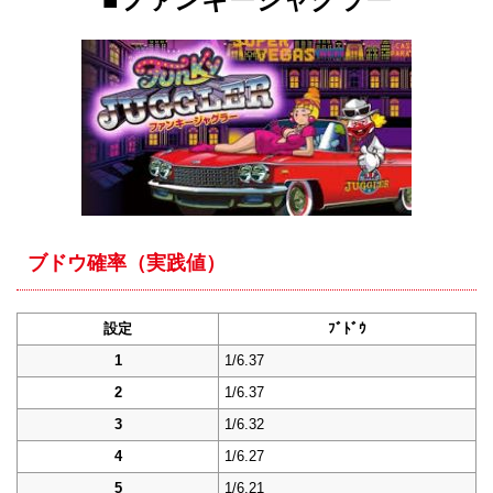
ブドウ確率（実践値）
設定
ﾌﾞﾄﾞｳ
1
1/6.37
2
1/6.37
3
1/6.32
4
1/6.27
5
1/6.21