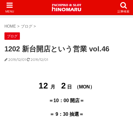
MENU
記事検索
HOME
>
ブログ
>
ブログ
1202 新台開店という営業 vol.46
2019/12/01
2019/12/01
12
2
月
日
（MON）
＝10：00 開店＝
＝ 9：30 抽選＝