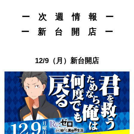
ー 次 週 情 報 ー
ー 新 台 開 店 ー
12/9（月）新台開店