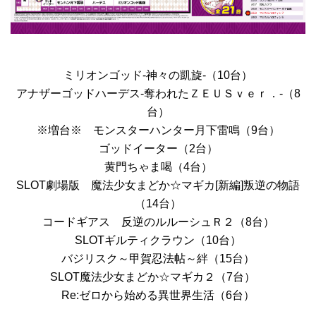
ミリオンゴッド‐神々の凱旋‐（10台）
アナザーゴッドハーデス‐奪われたＺＥＵＳｖｅｒ．‐（8
台）
※増台※ モンスターハンター月下雷鳴（9台）
ゴッドイーター（2台）
黄門ちゃま喝（4台）
SLOT劇場版 魔法少女まどか☆マギカ[新編]叛逆の物語
（14台）
コードギアス 反逆のルルーシュＲ２（8台）
SLOTギルティクラウン（10台）
バジリスク～甲賀忍法帖～絆（15台）
SLOT魔法少女まどか☆マギカ２（7台）
Re:ゼロから始める異世界生活（6台）