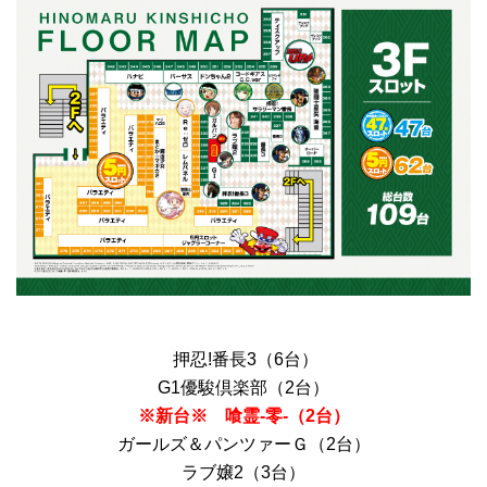
押忍!番長3（6台）
G1優駿倶楽部（2台）
※新台※ 喰霊-零-（2台）
ガールズ＆パンツァーＧ（2台）
ラブ嬢2（3台）