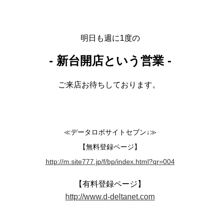
明日も週に1度の
- 新台開店という営業 -
ご来店お待ちしております。
≪データロボサイトセブン↓≫
【無料登録ページ】
http://m.site777.jp/f/bp/index.html?qr=004
【有料登録ページ】
http://www.d-deltanet.com