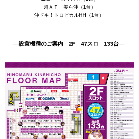
超ＡＴ 美ら沖（1台）
沖ドキ！トロピカルHH（1台）
―設置機種のご案内 2F 47スロ 133台―