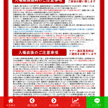
ＬＩＮＥ
ＨＯＭＥ
前の記事
次の記事
台データ