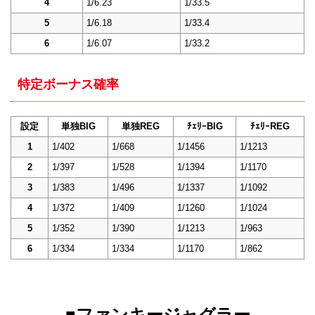
4
1/6.23
1/33.5
5
1/6.18
1/33.4
6
1/6.07
1/33.2
特定ボーナス確率
設定
単独BIG
単独REG
ﾁｪﾘｰBIG
ﾁｪﾘｰREG
1
1/402
1/668
1/1456
1/1213
2
1/397
1/528
1/1394
1/1170
3
1/383
1/496
1/1337
1/1092
4
1/372
1/409
1/1260
1/1024
5
1/352
1/390
1/1213
1/963
6
1/334
1/334
1/1170
1/862
■ファンキージャグラー