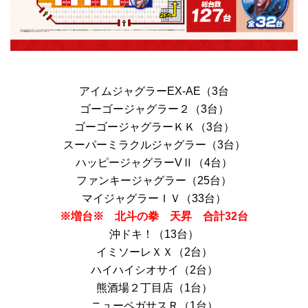
アイムジャグラーEX-AE（3台
ゴーゴージャグラー２（3台）
ゴーゴージャグラーＫＫ（3台）
スーパーミラクルジャグラー（3台）
ハッピージャグラーVⅡ（4台）
ファンキージャグラー（25台）
マイジャグラーＩＶ（33台）
※増台※ 北斗の拳 天昇 合計32台
沖ドキ！（13台）
イミソーレＸＸ（2台）
ハイハイシオサイ（2台）
熊酒場２丁目店（1台）
ニューペガサスＲ（1台）