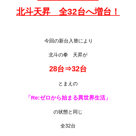
北斗天昇 全32台へ増台！
今回の新台入替により
北斗の拳 天昇が
28台⇒32台
とまえの
「Re:ゼロから始まる異世界生活」
の状態と同じ
全32台