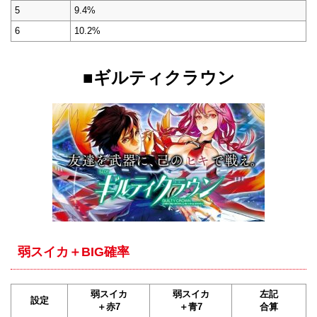
5
9.4%
6
10.2%
■ギルティクラウン
弱スイカ＋BIG確率
弱スイカ
弱スイカ
左記
設定
＋赤7
＋青7
合算