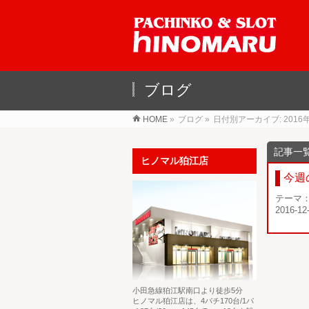
ブログ
HOME
»
ブログ
»
日付別アーカイブ: 2016
ヒノマル狛江店
今週
テーマ
2016-12
小田急線狛江駅南口より徒歩5分
ヒノマル狛江店は、4パチ170台/1パ