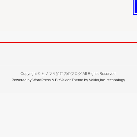
Copyright ©
ヒノマル狛江店のブログ
All Rights Reserved.
Powered by
WordPress
&
BizVektor Theme
by
Vektor,Inc.
technology.