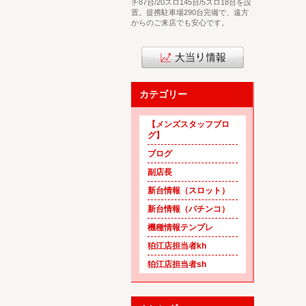
チ87台/20スロ145台/5スロ18台を設
置。提携駐車場290台完備で、遠方
からのご来店でも安心です。
カテゴリー
【メンズスタッフブロ
グ】
ブログ
副店長
新台情報（スロット）
新台情報（パチンコ）
機種情報テンプレ
狛江店担当者kh
狛江店担当者sh