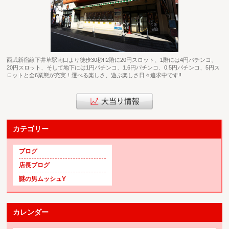
西武新宿線下井草駅南口より徒歩30秒!!2階に20円スロット、1階には4円パチンコ、
20円スロット、そして地下には1円パチンコ、1.6円パチンコ、0.5円パチンコ、5円ス
ロットと全6業態が充実！選べる楽しさ、遊ぶ楽しさ日々追求中です!!
カテゴリー
ブログ
店長ブログ
謎の男ムッシュY
カレンダー