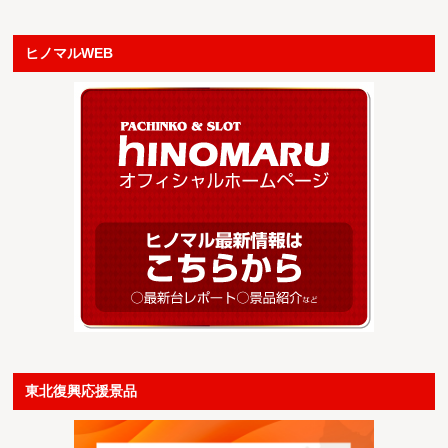
ヒノマルWEB
東北復興応援景品