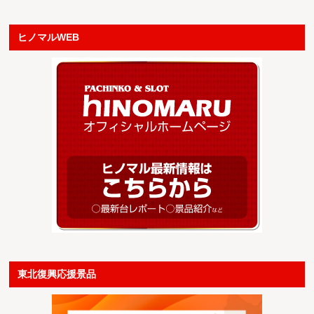
ヒノマルWEB
東北復興応援景品