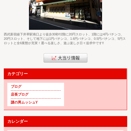
西武新宿線下井草駅南口より徒歩30秒!!2階に20円スロット、1階には4円パチンコ、
20円スロット、そして地下には1円パチンコ、1.6円パチンコ、0.5円パチンコ、5円ス
ロットと全6業態が充実！選べる楽しさ、遊ぶ楽しさ日々追求中です!!
カテゴリー
ブログ
店長ブログ
謎の男ムッシュY
カレンダー