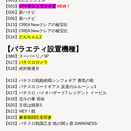
【501】CCエンジェル
【503】
バーサスリヴァイズ
NEW！
【505】新ハナビ
【506】新ハナビ
【513】CREA Newクレアの秘宝伝
【515】CREA Newクレアの秘宝伝
【516】
どんちゃん2
【バラエティ設置機種】
【388】スーパーリノSP
【517】
パチスロガメラ
【518】絶対衝激Ⅲ
【615】パチスロ戦姫絶唱シンフォギア 勇気の歌
【616】パチスロコードギアス 反逆のルルーシュ3
【617】パチスロ バイオハザード7 レジデント イービル
【618】北斗の拳 宿命
【620】主役は銭形3
【621】HEY！鏡
【622】
麻雀格闘倶楽部参
【623】パチスロ戦国乙女 暁の関ヶ原-DARKNESS-