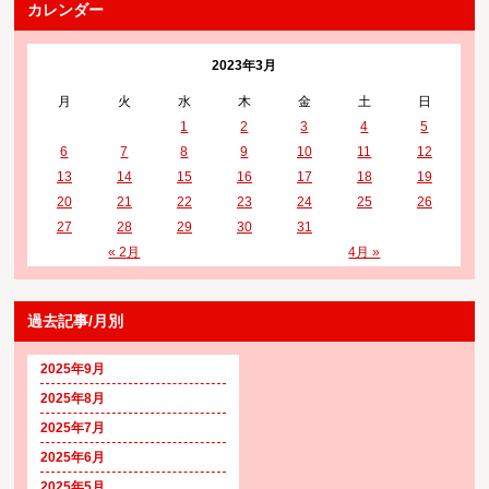
カレンダー
2023年3月
月
火
水
木
金
土
日
1
2
3
4
5
6
7
8
9
10
11
12
13
14
15
16
17
18
19
20
21
22
23
24
25
26
27
28
29
30
31
« 2月
4月 »
過去記事/月別
2025年9月
2025年8月
2025年7月
2025年6月
2025年5月