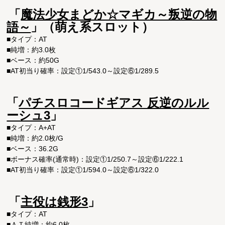
「
魔法少女まどか☆マギカ～叛逆の物
語～
」（萌え系スロット）
■タイプ：AT
■純増：約3.0枚
■ベース：約50G
■AT初当り確率：設定①1/543.0～設定⑥1/289.5
「
パチスロコードギアス 反逆のルル
ーシュ3
」
■タイプ：A+AT
■純増：約2.0
枚/G
■ベース：36.2G
■ボーナス確率(通常時)：設定①1/250.7～設定⑥1/222.1
■AT初当り確率：設定①1/594.0～設定⑥1/322.0
「
主役は銭形3
」
■タイプ：AT
■ＡＴ純増：約6.0枚