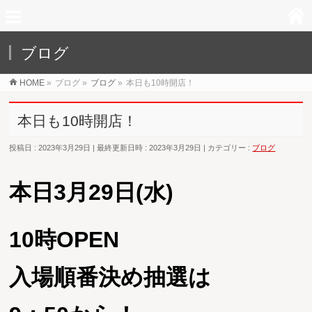
ブログ
HOME
»
ブログ
»
ブログ
»
本日も10時開店！
本日も10時開店！
投稿日 : 2023年3月29日
最終更新日時 : 2023年3月29日
カテゴリー :
ブログ
本日3月29日(水)
10時OPEN
入場順番決め抽選は