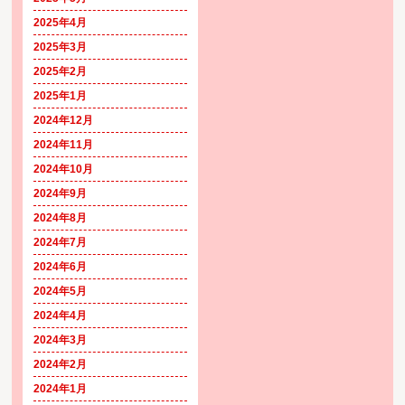
2025年4月
2025年3月
2025年2月
2025年1月
2024年12月
2024年11月
2024年10月
2024年9月
2024年8月
2024年7月
2024年6月
2024年5月
2024年4月
2024年3月
2024年2月
2024年1月