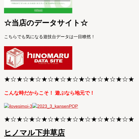
☆当店のデータサイト☆
こちらでも気になる遊技台データは一目瞭然！
★☆★☆★☆★☆★☆★☆★☆★☆★
☆★☆★
こんな時だからこそ！ 遊ぶなら地元で！
★☆★☆★☆★☆★☆★☆★☆★☆★
☆★☆★
ヒノマル下井草店