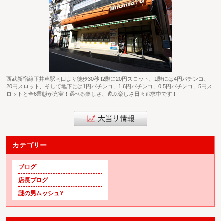
西武新宿線下井草駅南口より徒歩30秒!!2階に20円スロット、1階には4円パチンコ、
20円スロット、そして地下には1円パチンコ、1.6円パチンコ、0.5円パチンコ、5円ス
ロットと全6業態が充実！選べる楽しさ、遊ぶ楽しさ日々追求中です!!
カテゴリー
ブログ
店長ブログ
謎の男ムッシュY