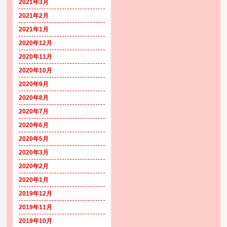
2021年3月
2021年2月
2021年1月
2020年12月
2020年11月
2020年10月
2020年9月
2020年8月
2020年7月
2020年6月
2020年5月
2020年3月
2020年2月
2020年1月
2019年12月
2019年11月
2019年10月