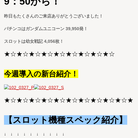
9：50から！
昨日もたくさんのご来店ありがとうございました！
パチンコはガンダムユニコーン 39,950発！
スロットは幼女戦記 4,056枚！
★☆★☆★☆★☆★☆★☆★☆★☆★
☆
今週導入の新台紹介！
★☆★☆★☆★☆★☆★☆★☆★☆★
☆★☆★
【スロット機種スペック紹介】
↓ ↓ ↓ ↓ ↓ ↓ ↓ ↓ ↓ ↓