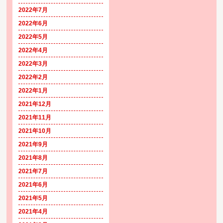
2022年7月
2022年6月
2022年5月
2022年4月
2022年3月
2022年2月
2022年1月
2021年12月
2021年11月
2021年10月
2021年9月
2021年8月
2021年7月
2021年6月
2021年5月
2021年4月