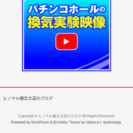
ヒノマル都立大店のブログ
Copyright ©
ヒノマル都立大店のブログ
All Rights Reserved.
Powered by
WordPress
&
BizVektor Theme
by
Vektor,Inc.
technology.