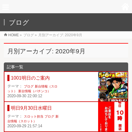
ブログ
HOME
»
ブログ
»
月別アーカイブ: 2020年9月
月別アーカイブ: 2020年9月
1001明日のご案内
テーマ：
ブログ
新台情報（スロ
ット）
新台情報（パチンコ）
2020-09-30 22:00:12
明日9月30日水曜日
テーマ：
スロット担当
ブログ
新
台情報（スロット）
2020-09-29 21:57:14