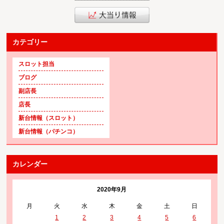
カテゴリー
スロット担当
ブログ
副店長
店長
新台情報（スロット）
新台情報（パチンコ）
カレンダー
2020年9月
月
火
水
木
金
土
日
1
2
3
4
5
6