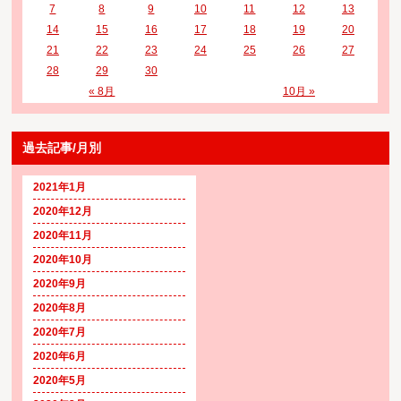
7
8
9
10
11
12
13
14
15
16
17
18
19
20
21
22
23
24
25
26
27
28
29
30
« 8月
10月 »
過去記事/月別
2021年1月
2020年12月
2020年11月
2020年10月
2020年9月
2020年8月
2020年7月
2020年6月
2020年5月