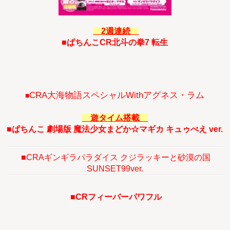
2週連続
■ぱちんこCR北斗の拳7 転生
CRA大海物語スペシャルWithアグネス・ラム
■
遊タイム搭載
■ぱちんこ 劇場版 魔法少女まどか☆マギカ キュゥべえ ver.
■
CRAギンギラパラダイス クジラッキーと砂漠の国
SUNSET99ver.
■CRフィーバーパワフル