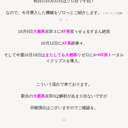
明日の10月22日はゾロ目ですね！
なので、今月導入した機械をゾロっとご紹介します。
（ゾロっとって語彙
力・・）
10月5日
大都系
吉宗３に
AT系
笑ぅせぇるすまん絶笑
10月12日に
AT系
鉄拳４、
そして今週10月19日は
またしても大都系
リゼロに
A+RT系
トータル
イクリプスを導入。
こういう流れで来ております。
新台の
大都系
吉宗3は解析があまり出ないですが
示唆演出はございますのでご確認を。
↓↓