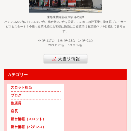
東急東横線都立大駅目の前!!
パチンコ200台/パチスロ107台、総台数307台を設置。この春には貯玉乗り換え再プレイサー
ビスもスタート！今後も近隣地域のお客様に快適にご遊技頂ける環境作りを目指して参りま
す。
--------------------------------------------------
4パチ:117台 1.6パチ:22台 1パチ:61台
20スロ:81台 5スロ:14台
--------------------------------------------------
カテゴリー
スロット担当
ブログ
副店長
店長
新台情報（スロット）
新台情報（パチンコ）