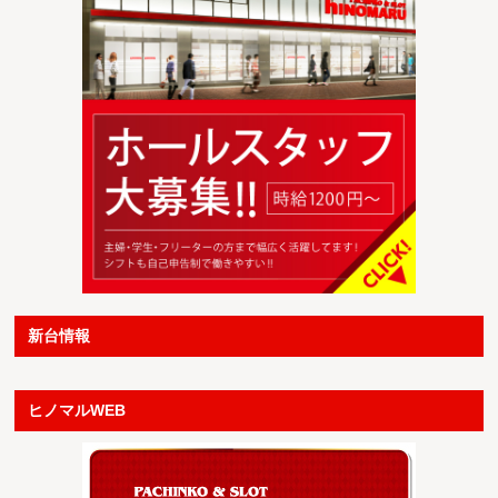
新台情報
ヒノマルWEB