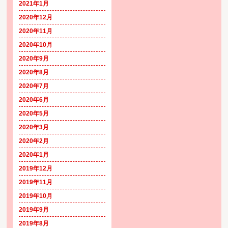
2021年1月
2020年12月
2020年11月
2020年10月
2020年9月
2020年8月
2020年7月
2020年6月
2020年5月
2020年3月
2020年2月
2020年1月
2019年12月
2019年11月
2019年10月
2019年9月
2019年8月