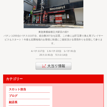
東急東横線都立大駅目の前!!
パチンコ200台/パチスロ107台、総台数307台を設置。この春には貯玉乗り換え再プレイサー
ビスもスタート！今後も近隣地域のお客様に快適にご遊技頂ける環境作りを目指して参りま
す。
--------------------------------------------------
4パチ:117台 1.6パチ:22台 1パチ:61台
20スロ:81台 5スロ:14台
--------------------------------------------------
カテゴリー
スロット担当
ブログ
副店長