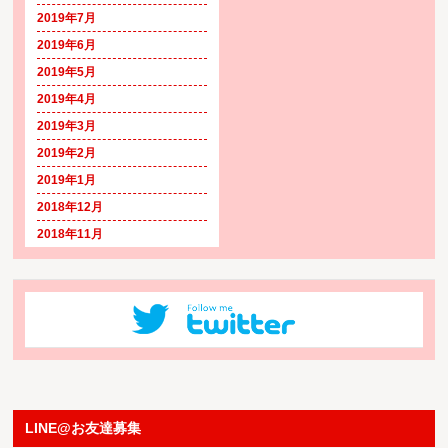
2019年7月
2019年6月
2019年5月
2019年4月
2019年3月
2019年2月
2019年1月
2018年12月
2018年11月
LINE@お友達募集