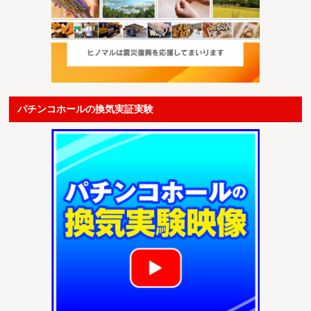
パチンコホールの換気実証実験