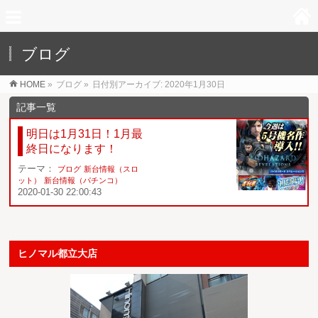
ブログ
HOME
»
ブログ
»
日付別アーカイブ: 2020年1月30日
明日は1月31日！1月最
終日になります！
テーマ：
ブログ
新台情報（スロ
ット）
新台情報（パチンコ）
2020-01-30 22:00:43
ヒノマル都立大店