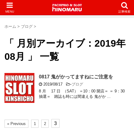
MENU
記事検索
ホーム
>
ブログ
>
「 月別アーカイブ：2019年
08月 」 一覧
0817 鬼がかってますねにご注意を
2019/08/17
-
ブログ
8 月 17 日 （SAT） ＝10：00 開店＝ ＝ 9：30
抽選＝ 雑誌も時には間違える 鬼がか ...
3
« Previous
1
2