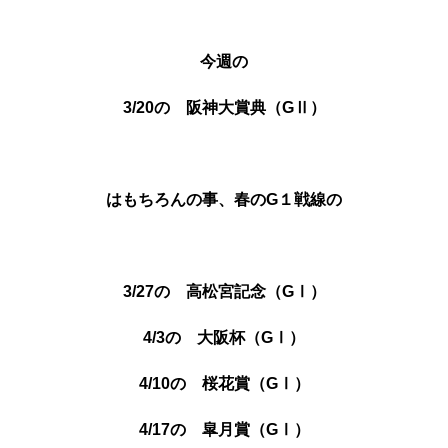
今週の
3/20の 阪神大賞典（GⅡ）
はもちろんの事、
春のG１戦線の
3/27の 高松宮記念（GⅠ）
4/3の 大阪杯（GⅠ）
4/10の 桜花賞（GⅠ）
4/17の 皐月賞（GⅠ）