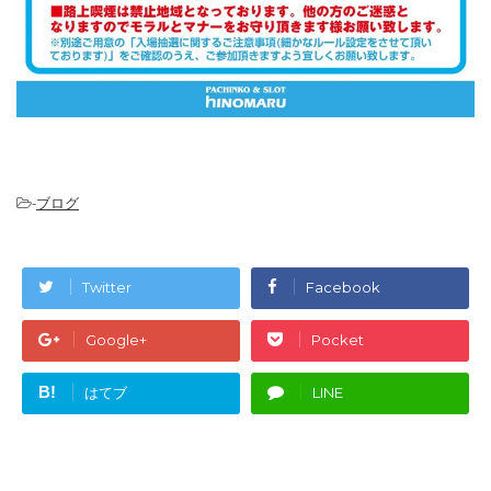
-
ブログ
Twitter
Facebook
Google+
Pocket
B!
はてブ
LINE