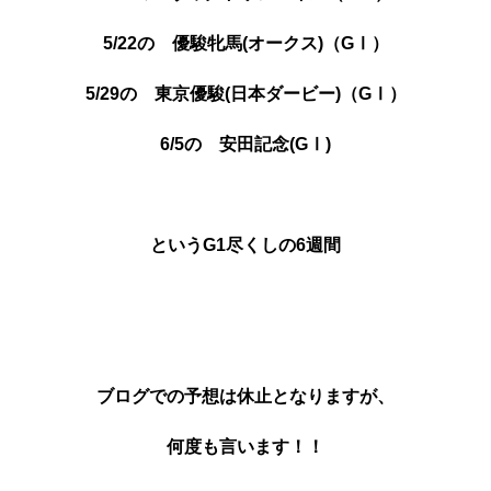
5/22の 優駿牝馬(オークス)（GⅠ）
5/29の 東京優駿(日本ダービー)（GⅠ）
6/5の 安田記念
(GⅠ)
というG1尽くしの6週間
ブログでの予想は休止となりますが、
何度も言います！！