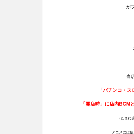
が
当
「パチンコ・ス
「開店時」に店内BGM
（たまに
アニメには使