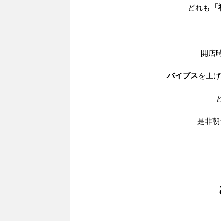
どれも
「
開店
バイブス
を上げ
是非朝