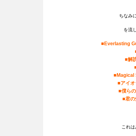
ちなみ
を流
■Everlastin
■解
■Magic
■アイ
■僕らの
■君
これは