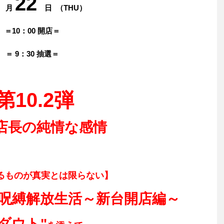
0
22
月
日
（THU）
＝10：00 開店＝
＝ 9：30 抽選＝
第10.2弾
副店長の純情な感情
るものが真実とは限らない】
呪縛解放生活～新台開店編～
"ダウト"