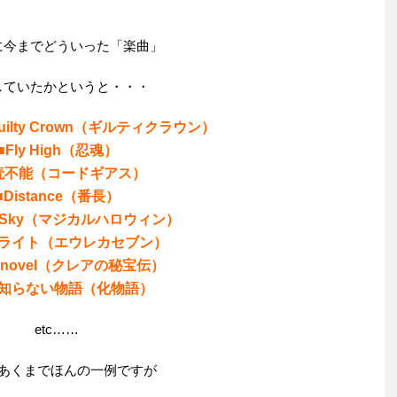
に今までどういった「楽曲」
していたかというと・・・
g Guilty Crown（ギルティクラウン）
■Fly High（忍魂）
読不能（コードギアス）
■Distance（番長）
al Sky（マジカルハロウィン）
オライト（エウレカセブン）
novel（クレアの秘宝伝）
の知らない物語（化物語）
etc……
あくまでほんの一例ですが