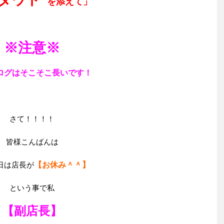
を添えて」
※注意※
ログはそこそこ長いです！
さて！！！！
皆様こんばんは
日は店長が
【お休み＾＾】
という事で私
【副店長】