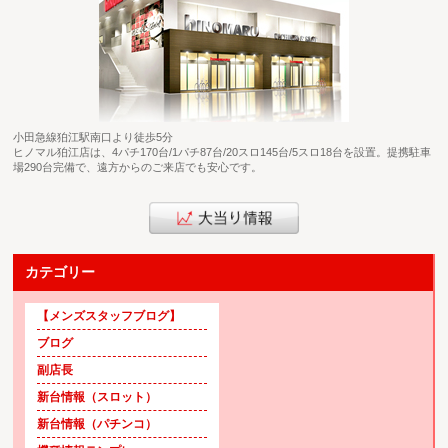
小田急線狛江駅南口より徒歩5分
ヒノマル狛江店は、4パチ170台/1パチ87台/20スロ145台/5スロ18台を設置。提携駐車
場290台完備で、遠方からのご来店でも安心です。
カテゴリー
【メンズスタッフブログ】
ブログ
副店長
新台情報（スロット）
新台情報（パチンコ）